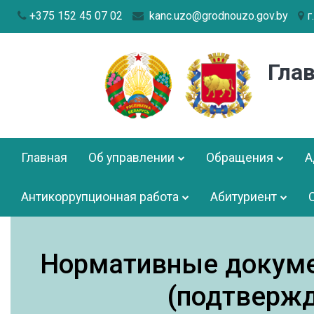
+375 152 45 07 02
kanc.uzo@grodnouzo.gov.by
г
Гла
Главная
Об управлении
Обращения
А
Антикоррупционная работа
Абитуриент
Нормативные докуме
(подтвержд