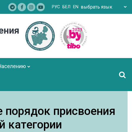
РУC
БЕЛ
EN
ения
Населению
 порядок присвоения
й категории