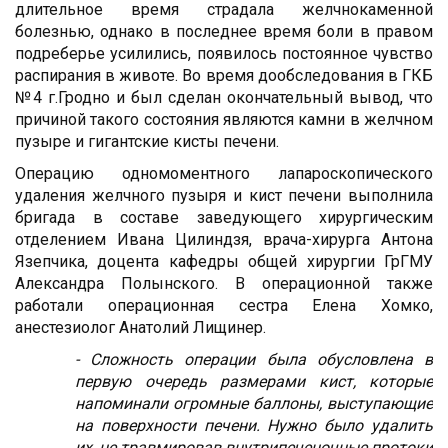
длительное время страдала желчнокаменной
болезнью, однако в последнее время боли в правом
подреберье усилились, появилось постоянное чувство
распирания в животе. Во время дообследования в ГКБ
№4 г.Гродно и был сделан окончательный вывод, что
причиной такого состояния являются камни в желчном
пузыре и гигантские кисты печени.
Операцию одномоментного лапароскопического
удаления желчного пузыря и кист печени выполнила
бригада в составе заведующего хирургическим
отделением Ивана Цилиндзя, врача-хирурга Антона
Язепчика, доцента кафедры общей хирургии ГрГМУ
Александра Полынского. В операционной также
работали операционная сестра Елена Хомко,
анестезиолог Анатолий Лищинер.
- Сложность операции была обусловлена в
первую очередь размерами кист, которые
напоминали огромные баллоны, выступающие
на поверхности печени. Нужно было удалить
их, не травмировав внутрипеченочные протоки